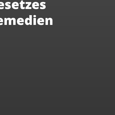
esetzes
lemedien