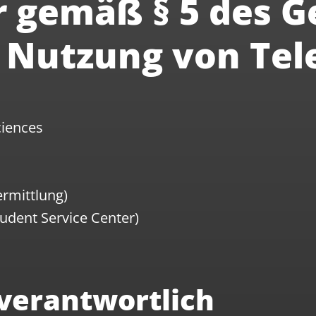
r gemäß § 5 des G
e Nutzung von Te
ciences
rmittlung)
udent Service Center)
 verantwortlich