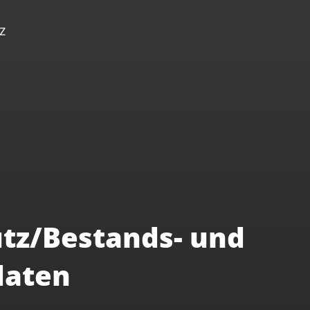
z
tz/Bestands- und
daten